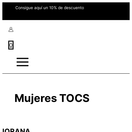
Ir
Consigue aquí un 10% de descuento
al
contenido
0
Main
Menu
Mujeres TOCS
IORANA