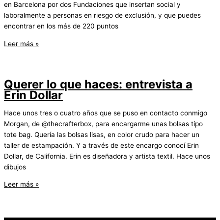
en Barcelona por dos Fundaciones que insertan social y
laboralmente a personas en riesgo de exclusión, y que puedes
encontrar en los más de 220 puntos
Entrevista
Leer más »
a
la
Irene
Querer lo que haces: entrevista a
de
Erin Dollar
Bolseta!
Hace unos tres o cuatro años que se puso en contacto conmigo
Morgan, de @thecrafterbox, para encargarme unas bolsas tipo
tote bag. Quería las bolsas lisas, en color crudo para hacer un
taller de estampación. Y a través de este encargo conocí Erin
Dollar, de California. Erin es diseñadora y artista textil. Hace unos
dibujos
Querer
Leer más »
lo
que
haces: